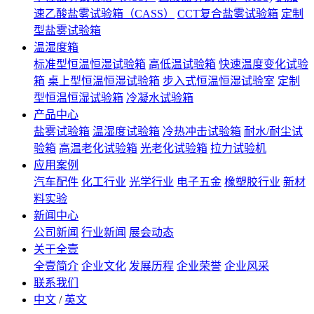
速乙酸盐雾试验箱（CASS）
CCT复合盐雾试验箱
定制
型盐雾试验箱
温湿度箱
标准型恒温恒湿试验箱
高低温试验箱
快速温度变化试验
箱
桌上型恒温恒湿试验箱
步入式恒温恒湿试验室
定制
型恒温恒湿试验箱
冷凝水试验箱
产品中心
盐雾试验箱
温湿度试验箱
冷热冲击试验箱
耐水/耐尘试
验箱
高温老化试验箱
光老化试验箱
拉力试验机
应用案例
汽车配件
化工行业
光学行业
电子五金
橡塑胶行业
新材
料实验
新闻中心
公司新闻
行业新闻
展会动态
关于全壹
全壹简介
企业文化
发展历程
企业荣誉
企业风采
联系我们
中文
/
英文