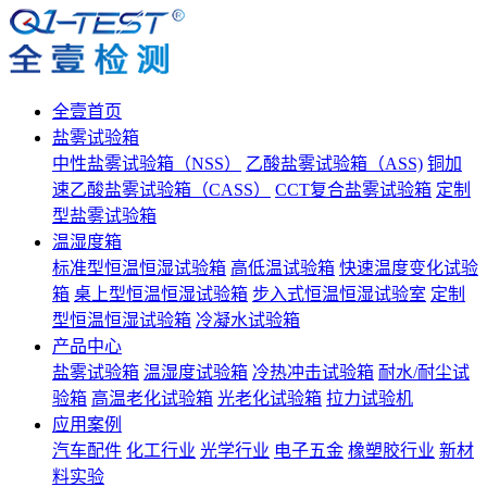
全壹首页
盐雾试验箱
中性盐雾试验箱（NSS）
乙酸盐雾试验箱（ASS)
铜加
速乙酸盐雾试验箱（CASS）
CCT复合盐雾试验箱
定制
型盐雾试验箱
温湿度箱
标准型恒温恒湿试验箱
高低温试验箱
快速温度变化试验
箱
桌上型恒温恒湿试验箱
步入式恒温恒湿试验室
定制
型恒温恒湿试验箱
冷凝水试验箱
产品中心
盐雾试验箱
温湿度试验箱
冷热冲击试验箱
耐水/耐尘试
验箱
高温老化试验箱
光老化试验箱
拉力试验机
应用案例
汽车配件
化工行业
光学行业
电子五金
橡塑胶行业
新材
料实验