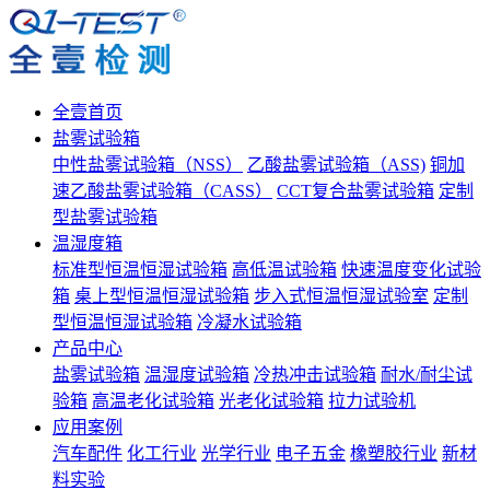
全壹首页
盐雾试验箱
中性盐雾试验箱（NSS）
乙酸盐雾试验箱（ASS)
铜加
速乙酸盐雾试验箱（CASS）
CCT复合盐雾试验箱
定制
型盐雾试验箱
温湿度箱
标准型恒温恒湿试验箱
高低温试验箱
快速温度变化试验
箱
桌上型恒温恒湿试验箱
步入式恒温恒湿试验室
定制
型恒温恒湿试验箱
冷凝水试验箱
产品中心
盐雾试验箱
温湿度试验箱
冷热冲击试验箱
耐水/耐尘试
验箱
高温老化试验箱
光老化试验箱
拉力试验机
应用案例
汽车配件
化工行业
光学行业
电子五金
橡塑胶行业
新材
料实验