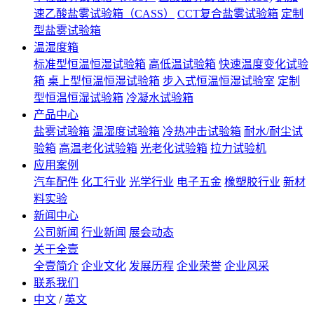
速乙酸盐雾试验箱（CASS）
CCT复合盐雾试验箱
定制
型盐雾试验箱
温湿度箱
标准型恒温恒湿试验箱
高低温试验箱
快速温度变化试验
箱
桌上型恒温恒湿试验箱
步入式恒温恒湿试验室
定制
型恒温恒湿试验箱
冷凝水试验箱
产品中心
盐雾试验箱
温湿度试验箱
冷热冲击试验箱
耐水/耐尘试
验箱
高温老化试验箱
光老化试验箱
拉力试验机
应用案例
汽车配件
化工行业
光学行业
电子五金
橡塑胶行业
新材
料实验
新闻中心
公司新闻
行业新闻
展会动态
关于全壹
全壹简介
企业文化
发展历程
企业荣誉
企业风采
联系我们
中文
/
英文