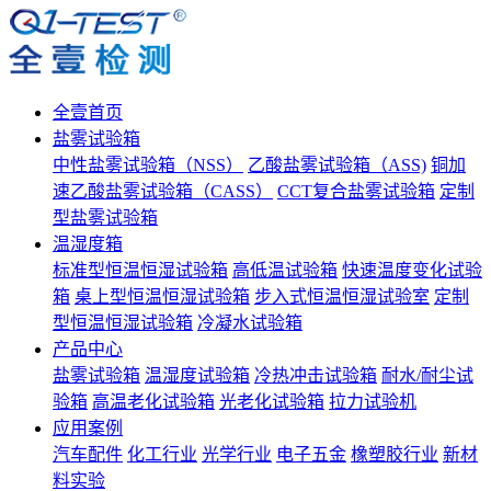
全壹首页
盐雾试验箱
中性盐雾试验箱（NSS）
乙酸盐雾试验箱（ASS)
铜加
速乙酸盐雾试验箱（CASS）
CCT复合盐雾试验箱
定制
型盐雾试验箱
温湿度箱
标准型恒温恒湿试验箱
高低温试验箱
快速温度变化试验
箱
桌上型恒温恒湿试验箱
步入式恒温恒湿试验室
定制
型恒温恒湿试验箱
冷凝水试验箱
产品中心
盐雾试验箱
温湿度试验箱
冷热冲击试验箱
耐水/耐尘试
验箱
高温老化试验箱
光老化试验箱
拉力试验机
应用案例
汽车配件
化工行业
光学行业
电子五金
橡塑胶行业
新材
料实验