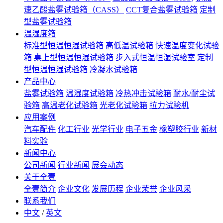
速乙酸盐雾试验箱（CASS）
CCT复合盐雾试验箱
定制
型盐雾试验箱
温湿度箱
标准型恒温恒湿试验箱
高低温试验箱
快速温度变化试验
箱
桌上型恒温恒湿试验箱
步入式恒温恒湿试验室
定制
型恒温恒湿试验箱
冷凝水试验箱
产品中心
盐雾试验箱
温湿度试验箱
冷热冲击试验箱
耐水/耐尘试
验箱
高温老化试验箱
光老化试验箱
拉力试验机
应用案例
汽车配件
化工行业
光学行业
电子五金
橡塑胶行业
新材
料实验
新闻中心
公司新闻
行业新闻
展会动态
关于全壹
全壹简介
企业文化
发展历程
企业荣誉
企业风采
联系我们
中文
/
英文