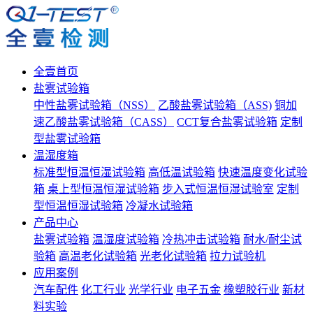
全壹首页
盐雾试验箱
中性盐雾试验箱（NSS）
乙酸盐雾试验箱（ASS)
铜加
速乙酸盐雾试验箱（CASS）
CCT复合盐雾试验箱
定制
型盐雾试验箱
温湿度箱
标准型恒温恒湿试验箱
高低温试验箱
快速温度变化试验
箱
桌上型恒温恒湿试验箱
步入式恒温恒湿试验室
定制
型恒温恒湿试验箱
冷凝水试验箱
产品中心
盐雾试验箱
温湿度试验箱
冷热冲击试验箱
耐水/耐尘试
验箱
高温老化试验箱
光老化试验箱
拉力试验机
应用案例
汽车配件
化工行业
光学行业
电子五金
橡塑胶行业
新材
料实验