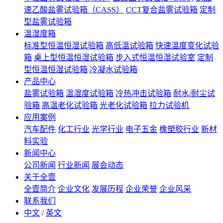
速乙酸盐雾试验箱（CASS）
CCT复合盐雾试验箱
定制
型盐雾试验箱
温湿度箱
标准型恒温恒湿试验箱
高低温试验箱
快速温度变化试验
箱
桌上型恒温恒湿试验箱
步入式恒温恒湿试验室
定制
型恒温恒湿试验箱
冷凝水试验箱
产品中心
盐雾试验箱
温湿度试验箱
冷热冲击试验箱
耐水/耐尘试
验箱
高温老化试验箱
光老化试验箱
拉力试验机
应用案例
汽车配件
化工行业
光学行业
电子五金
橡塑胶行业
新材
料实验
新闻中心
公司新闻
行业新闻
展会动态
关于全壹
全壹简介
企业文化
发展历程
企业荣誉
企业风采
联系我们
中文
/
英文