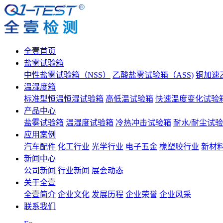
全壹首页
盐雾试验箱
中性盐雾试验箱（NSS）
乙酸盐雾试验箱（ASS)
铜加速
温湿度箱
标准型恒温恒湿试验箱
高低温试验箱
快速温度变化试验
产品中心
盐雾试验箱
温湿度试验箱
冷热冲击试验箱
耐水/耐尘试
应用案例
汽车配件
化工行业
光学行业
电子五金
橡塑胶行业
新材
新闻中心
公司新闻
行业新闻
展会动态
关于全壹
全壹简介
企业文化
发展历程
企业荣誉
企业风采
联系我们