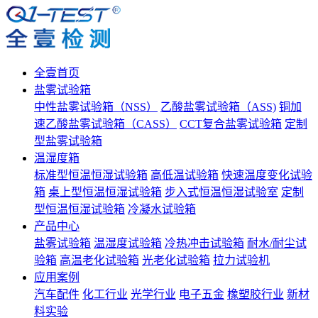
全壹首页
盐雾试验箱
中性盐雾试验箱（NSS）
乙酸盐雾试验箱（ASS)
铜加
速乙酸盐雾试验箱（CASS）
CCT复合盐雾试验箱
定制
型盐雾试验箱
温湿度箱
标准型恒温恒湿试验箱
高低温试验箱
快速温度变化试验
箱
桌上型恒温恒湿试验箱
步入式恒温恒湿试验室
定制
型恒温恒湿试验箱
冷凝水试验箱
产品中心
盐雾试验箱
温湿度试验箱
冷热冲击试验箱
耐水/耐尘试
验箱
高温老化试验箱
光老化试验箱
拉力试验机
应用案例
汽车配件
化工行业
光学行业
电子五金
橡塑胶行业
新材
料实验