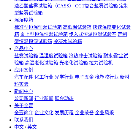
速乙酸盐雾试验箱（CASS）
CCT复合盐雾试验箱
定制
型盐雾试验箱
温湿度箱
标准型恒温恒湿试验箱
高低温试验箱
快速温度变化试验
箱
桌上型恒温恒湿试验箱
步入式恒温恒湿试验室
定制
型恒温恒湿试验箱
冷凝水试验箱
产品中心
盐雾试验箱
温湿度试验箱
冷热冲击试验箱
耐水/耐尘试
验箱
高温老化试验箱
光老化试验箱
拉力试验机
应用案例
汽车配件
化工行业
光学行业
电子五金
橡塑胶行业
新材
料实验
新闻中心
公司新闻
行业新闻
展会动态
关于全壹
全壹简介
企业文化
发展历程
企业荣誉
企业风采
联系我们
中文
/
英文