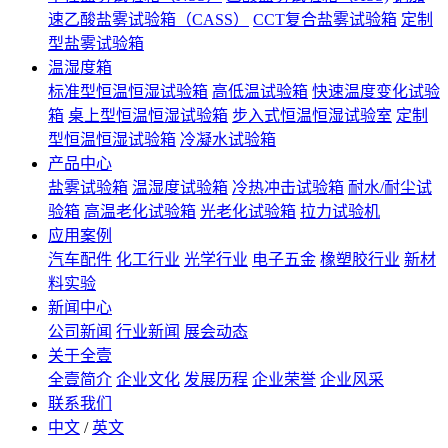
速乙酸盐雾试验箱（CASS）
CCT复合盐雾试验箱
定制
型盐雾试验箱
温湿度箱
标准型恒温恒湿试验箱
高低温试验箱
快速温度变化试验
箱
桌上型恒温恒湿试验箱
步入式恒温恒湿试验室
定制
型恒温恒湿试验箱
冷凝水试验箱
产品中心
盐雾试验箱
温湿度试验箱
冷热冲击试验箱
耐水/耐尘试
验箱
高温老化试验箱
光老化试验箱
拉力试验机
应用案例
汽车配件
化工行业
光学行业
电子五金
橡塑胶行业
新材
料实验
新闻中心
公司新闻
行业新闻
展会动态
关于全壹
全壹简介
企业文化
发展历程
企业荣誉
企业风采
联系我们
中文
/
英文