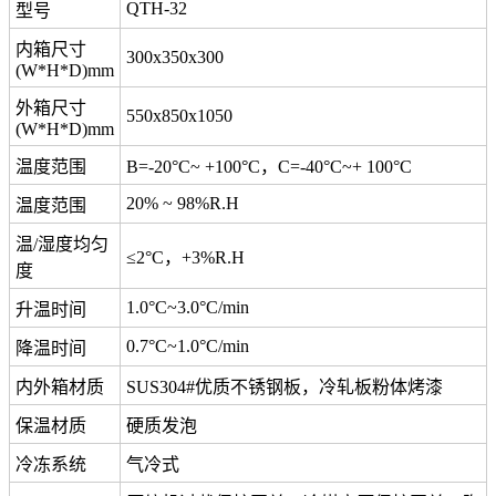
QTH-32
型号
内箱尺寸
300x350x300
(W*H*D)mm
外箱尺寸
550x850x1050
(W*H*D)mm
温度范围
B=-20°C~ +100°C，C=-40°C~+ 100°C
20% ~ 98%R.H
温度范围
温/湿度均匀
≤2°C，+3%R.H
度
1.0°C~3.0°C/min
升温时间
0.7°C~1.0°C/min
降温时间
内外箱材质
SUS304#优质不锈钢板，冷轧板粉体烤漆
保温材质
硬质发泡
冷冻系统
气冷式