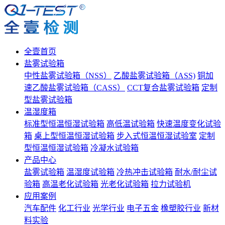
全壹首页
盐雾试验箱
中性盐雾试验箱（NSS）
乙酸盐雾试验箱（ASS)
铜加
速乙酸盐雾试验箱（CASS）
CCT复合盐雾试验箱
定制
型盐雾试验箱
温湿度箱
标准型恒温恒湿试验箱
高低温试验箱
快速温度变化试验
箱
桌上型恒温恒湿试验箱
步入式恒温恒湿试验室
定制
型恒温恒湿试验箱
冷凝水试验箱
产品中心
盐雾试验箱
温湿度试验箱
冷热冲击试验箱
耐水/耐尘试
验箱
高温老化试验箱
光老化试验箱
拉力试验机
应用案例
汽车配件
化工行业
光学行业
电子五金
橡塑胶行业
新材
料实验